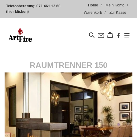
Direkt
Home
Mein Konto
Telefonberatung:
071 461 12 60
zum
(hier klicken)
Warenkorb
Zur Kasse
Inhalt
Suchen
Warenkorb
RAUMTRENNER 150