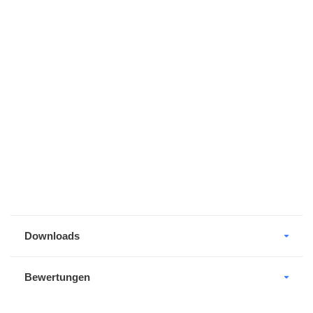
Downloads
Bewertungen
DOWNLOAD
Raumtrenner 150
default . PDF