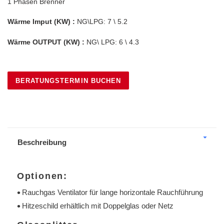
1 Phasen Brenner
Wärme Imput (KW) :
NG\LPG: 7 \ 5.2
Wärme OUTPUT (KW) :
NG\ LPG: 6 \ 4.3
BERATUNGSTERMIN BUCHEN
Produkt
wird
zum
Warenkorb
Beschreibung
hinzugefügt
Optionen:
Rauchgas Ventilator für lange horizontale Rauchführung
Hitzeschild erhältlich mit Doppelglas oder Netz