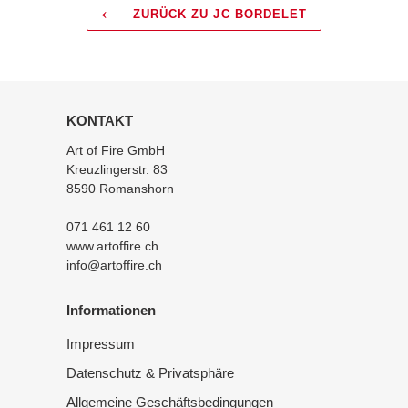
Kreuzlingerstrasse 83, Romanshorn, Schweiz
ZURÜCK ZU JC BORDELET
min.
BEWERTUNG SCHREIBEN
Ø 25 cm
Kamindurchmesser
Technische Daten
Zulassungsnummer
EN 13240
KONTAKT
Art of Fire GmbH
Kreuzlingerstr. 83
8590 Romanshorn
Zulassung
071 461 12 60
www.artoffire.ch
info@artoffire.ch
Informationen
Impressum
Datenschutz & Privatsphäre
Allgemeine Geschäftsbedingungen