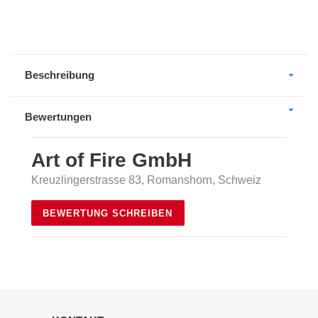
Produkt
wird
zum
Warenkorb
Beschreibung
hinzugefügt
Bewertungen
Art of Fire GmbH
Kreuzlingerstrasse 83, Romanshorn, Schweiz
BEWERTUNG SCHREIBEN