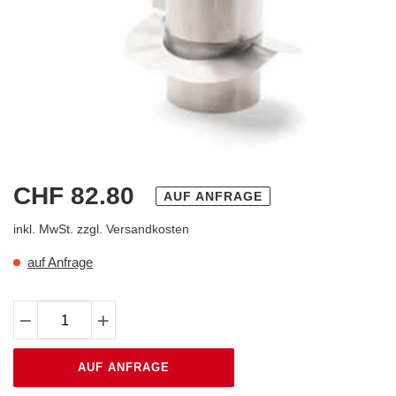
Normaler
CHF 82.80
AUF ANFRAGE
Preis
inkl. MwSt. zzgl.
Versandkosten
auf Anfrage
AUF ANFRAGE