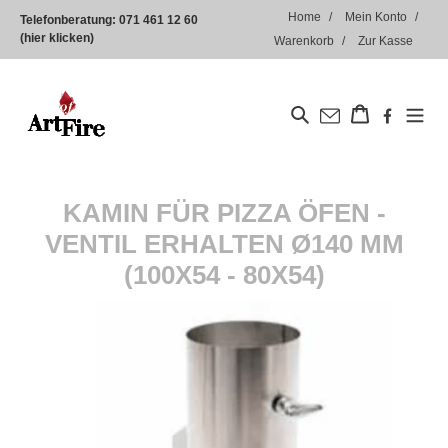
Direkt
Home
Mein Konto
Telefonberatung:
071 461 12 60
zum
(hier klicken)
Warenkorb
Zur Kasse
Inhalt
Suchen
Warenkorb
KAMIN FÜR PIZZA ÖFEN -
VENTIL ERHALTEN Ø140 MM
(100X54 - 80X54)