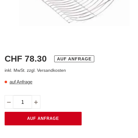
Normaler
CHF 78.30
AUF ANFRAGE
Preis
inkl. MwSt. zzgl.
Versandkosten
auf Anfrage
AUF ANFRAGE
Produkt